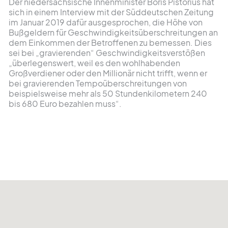
Der niedersächsische Innenminister Boris Pistorius hat
sich in einem Interview mit der Süddeutschen Zeitung
im Januar 2019 dafür ausgesprochen, die Höhe von
Bußgeldern für Geschwindigkeitsüberschreitungen an
dem Einkommen der Betroffenen zu bemessen. Dies
sei bei „gravierenden“ Geschwindigkeitsverstößen
„überlegenswert, weil es den wohlhabenden
Großverdiener oder den Millionär nicht trifft, wenn er
bei gravierenden Tempoüberschreitungen von
beispielsweise mehr als 50 Stundenkilometern 240
bis 680 Euro bezahlen muss“.