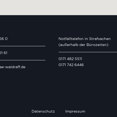
66 0
Notfalltelefon in Strafsachen
(außerhalb der Bürozeiten):
01 61
0171 482 5511
0171 742 6446
ae-waldraff.de
Datenschutz
Impressum