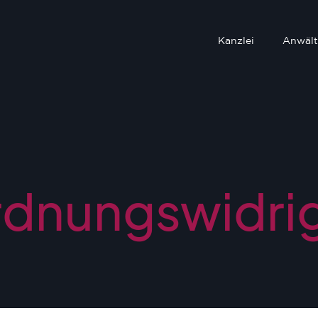
Kanzlei
Anwält
rdnungswidri