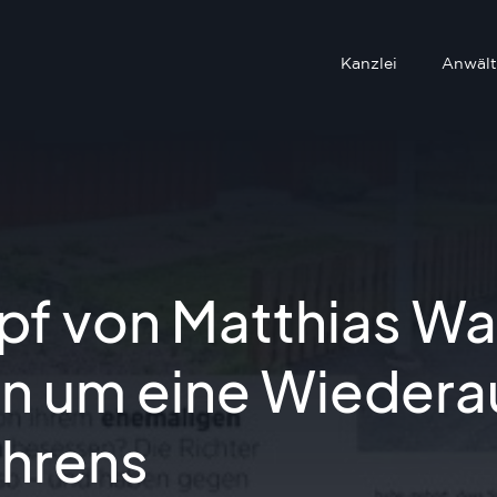
Kanzlei
Anwält
f von Matthias Wal
n um eine Wieder
ahrens