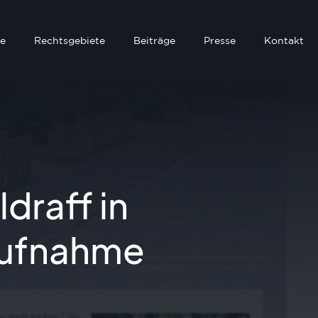
e
Rechtsgebiete
Beiträge
Presse
Kontakt
draff in
aufnahme