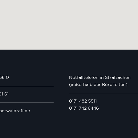
66 0
Notfalltelefon in Strafsachen
(außerhalb der Bürozeiten):
01 61
0171 482 5511
0171 742 6446
ae-waldraff.de