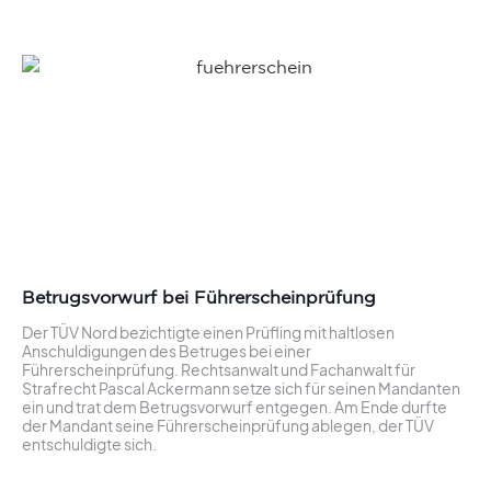
Betrugsvorwurf bei Führerscheinprüfung
Der TÜV Nord bezichtigte einen Prüfling mit haltlosen
Anschuldigungen des Betruges bei einer
Führerscheinprüfung. Rechtsanwalt und Fachanwalt für
Strafrecht Pascal Ackermann setze sich für seinen Mandanten
ein und trat dem Betrugsvorwurf entgegen. Am Ende durfte
der Mandant seine Führerscheinprüfung ablegen, der TÜV
entschuldigte sich.