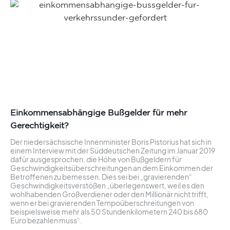
Einkommensabhängige Bußgelder für mehr
Gerechtigkeit?
Der niedersächsische Innenminister Boris Pistorius hat sich in
einem Interview mit der Süddeutschen Zeitung im Januar 2019
dafür ausgesprochen, die Höhe von Bußgeldern für
Geschwindigkeitsüberschreitungen an dem Einkommen der
Betroffenen zu bemessen. Dies sei bei „gravierenden“
Geschwindigkeitsverstößen „überlegenswert, weil es den
wohlhabenden Großverdiener oder den Millionär nicht trifft,
wenn er bei gravierenden Tempoüberschreitungen von
beispielsweise mehr als 50 Stundenkilometern 240 bis 680
Euro bezahlen muss“.